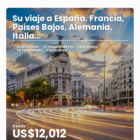
Su viaje a España, Francia,
Países Bajos, Alemania,
Italia...
11 DESTINOS
12 TRANSPORTES
19 NOCHES
14 TRANSFERS
1 SEGUROS
Desde
US$12,012