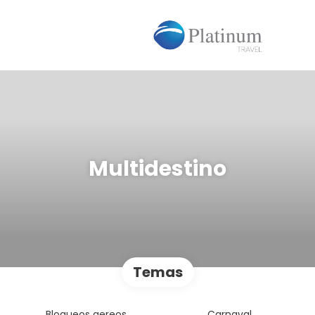
Multidestino
Temas
Bloqueos aereos
Carnaval