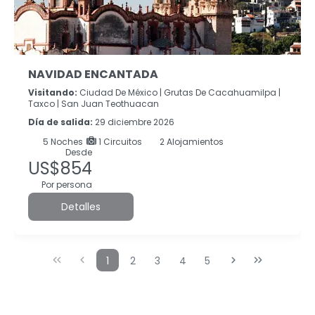
NAVIDAD ENCANTADA
Visitando:
Ciudad De México |
Grutas De Cacahuamilpa |
Taxco |
San Juan Teothuacan
Día de salida:
29 diciembre 2026
5
Noches
1 Circuitos
2 Alojamientos
Desde
US$854
Por persona
Detalles
1
2
3
4
5