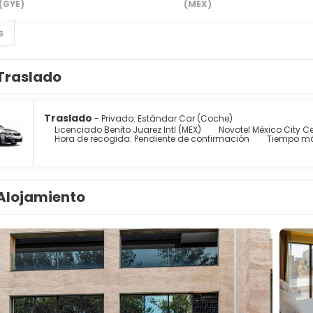
(GYE)
(MEX)
s
Traslado
Traslado
- Privado: Estándar Car (Coche)
Licenciado Benito Juarez Intl (MEX)
Novotel México City Ce
Hora de recogida: Pendiente de confirmación
Tiempo má
Alojamiento