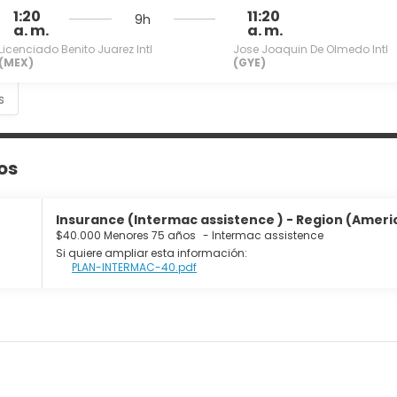
1:20
11:20
9h
a. m.
a. m.
Licenciado Benito Juarez Intl
Jose Joaquin De Olmedo Intl
(MEX)
(GYE)
s
os
Insurance (Intermac assistence ) - Region (Americ
$40.000 Menores 75 años
-
Intermac assistence
Si quiere ampliar esta información:
PLAN-INTERMAC-40.pdf