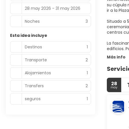
su cúpula 
28 may 2026 - 31 may 2026
ir a la Pla
Noches
3
Situado a 
ceremonias
centros cu
Esta idea incluye
La fascinan
Destinos
1
Más info
Transporte
2
Servici
Alojamientos
1
28
Transfers
2
may
seguros
1