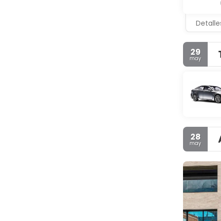
Detalle
29
may
28
may