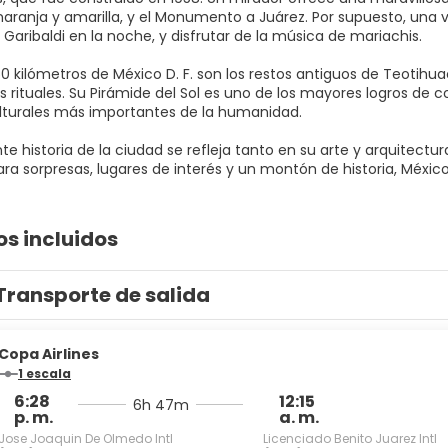
naranja y amarilla, y el Monumento a Juárez. Por supuesto, una v
za Garibaldi en la noche, y disfrutar de la música de mariachis.
50 kilómetros de México D. F. son los restos antiguos de Teotih
 rituales. Su Pirámide del Sol es uno de los mayores logros de 
lturales más importantes de la humanidad.
te historia de la ciudad se refleja tanto en su arte y arquitectu
os incluidos
Transporte de salida
Copa Airlines
1 escala
6:28
12:15
6h 47m
p. m.
a. m.
Jose Joaquin De Olmedo Intl
Licenciado Benito Juarez Intl