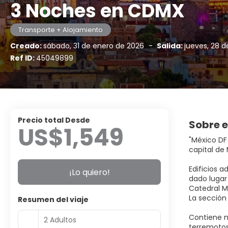
3 Noches en CDMX
Transporte + Alojamiento
Creado:
sábado, 31 de enero de 2026
-
Salida:
jueves, 28 
Ref ID:
45049899
Precio total Desde
Sobre e
US$1,549
"México DF 
capital de
Edificios a
¡Lo quiero!
dado lugar 
Catedral M
La sección 
Resumen del viaje
Contiene m
2 Adultos
terremotos