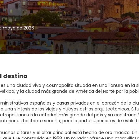
de mayo de 2026
l destino
es una ciudad viva y cosmopolita situada en una llanura en la si
 México, y la ciudad más grande de América del Norte por la pobl
dministrativos españoles y casas privadas en el corazón de la ci
a una síntesis de los viejos y nuevos estilos arquitectónicos. Situ
etropolitana es la catedral más grande del país y su construcc
inferior es bastante sencilla, pero la parte superior es de estilo
uchos altares y el altar principal está hecho de oro macizo. Un
, que fue construido en 1958. Un mirador ofrece una maravillosa 