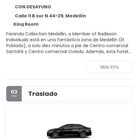
CON DESAYUNO
Calle 11 B sur N 44-29, Medellín
King Room
Faranda Collection Medellin, a Member of Radisson
Individuals está en una fantástica zona de Medellín (El
Poblado), a solo diez minutos a pie de Centro comercial
Santafé y Centro comercial Oviedo. Además, este hotel
spa se encuentra a 4,1 km de Parque Lleras y a 4,9 km de
Centro comercial El Tesoro.
Más info
Para un relax sin igual, nada como una visita al spa.
Encontrarás también conexión a Internet wifi gratis, un
salón de eventos y aparcamiento para bicicletas.
03
Traslado
nov
Te sentirás como en tu propia casa en cualquiera de las
141 habitaciones con aire acondicionado y minibar. La
conexión wifi gratis te mantendrá en contacto con los
tuyos. Además, podrás disfrutar de canales por cable. El
baño privado con ducha está provisto de cabezal de
ducha tipo lluvia y artículos de higiene personal de diseño.
Entre las comodidades, se incluyen caja fuerte, escritorio