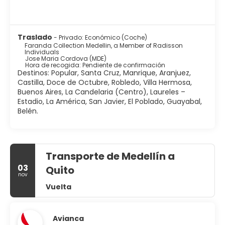
y teléfono.
Tienes un restaurante y una cafetería a tu disposición
para comer algo, pero si lo prefieres, puedes llamar al
Traslado
- Privado: Económico (Coche)
servicio de habitaciones con horario limitado de este
Faranda Collection Medellin, a Member of Radisson
hotel. Qué mejor forma de acabar el día que con una
Individuals
bebida en el bar o lounge. Se ofrece un desayuno bufé
Jose Maria Cordova (MDE)
Hora de recogida: Pendiente de confirmación
gratuito todos los días de 06:30 a 10:30.
Destinos: Popular, Santa Cruz, Manrique, Aranjuez,
Castilla, Doce de Octubre, Robledo, Villa Hermosa,
Tendrás un servicio de recepción las 24 horas, consigna
Buenos Aires, La Candelaria (Centro), Laureles –
de equipaje y una lavandería a tu disposición. Hay un
Estadio, La América, San Javier, El Poblado, Guayabal,
aparcamiento sin asistencia gratuito disponible.
Belén.
Transporte de Medellín a
03
Quito
nov
Vuelta
Avianca