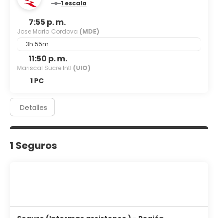
1 escala
7:55 p. m.
Jose Maria Cordova
(MDE)
3h 55m
11:50 p. m.
Mariscal Sucre Intl
(UIO)
1 PC
Detalles
1 Seguros