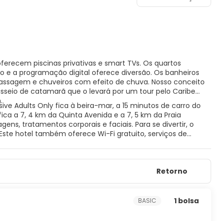
recem piscinas privativas e smart TVs. Os quartos
 e a programação digital oferece diversão. Os banheiros
massagem e chuveiros com efeito de chuva. Nosso conceito
passeio de catamarã que o levará por um tour pelo Caribe
.
sive Adults Only fica à beira-mar, a 15 minutos de carro do
fica a 7, 4 km da Quinta Avenida e a 7, 5 km da Praia
ns, tratamentos corporais e faciais. Para se divertir, o
 Este hotel também oferece Wi-Fi gratuito, serviços de
es incluem serviço de lavanderia e lavagem a seco,
sponíveis para eventos. Serviço de traslado de/para o
do incluído estão disponíveis neste hotel. Refeições e
Retorno
ncluído. Podem ser cobradas taxas para refeições em
e outras comodidades. Desfrute de uma refeição em um dos 4
anches também estão disponíveis na cafeteria. Relaxe com
lounges.
1 bolsa
BASIC