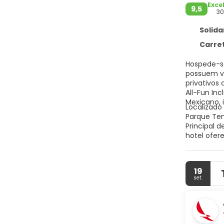
Exce
9,5
30
Solida
Carretera
Hospede-se
possuem va
privativos
All-Fun In
Mexicano, 
Localizado 
Parque Tem
Principal 
hotel ofer
concierge 
recepção 2
aeroporto (
19
bebidas no
set.
restaurant
restaurant
sua bebida