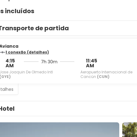
s incluídos
Transporte de partida
Avianca
1 conexão (detalhes)
4:15
11:45
7h 30m
AM
AM
Jose Joaquin De Olmedo Intl
Aeropuerto Internacional de
(GYE)
Cancún
(CUN)
etalhes
Hotel