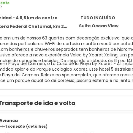
lente
7
ridad - A 6,8 km do centro
TUDO INCLUÍDO
Suite Ocean View
 Federal Chetumal, km 282, Solidaridad 77710
 em um de nossos 63 quartos com decoração exclusiva, que ofe
randas particulares. Wi-Fi de cortesia mantém você conectado
 com banheiras e chuveiros separados têm banheiras de hidro
clusive oferece a nova experiência Veleo by Xcaret Xailing, um 
incluindo canapés e bebidas. De segunda a sábado, às 11h ou 14h
em Playa del Carmen, o La Casa de la Playa by Xcaret - All Inclu
ático Xplor e do Parque Ecológico Xcaret. Este hotel 5 estrelas 
de Playa del Carmen. Relaxe no spa completo, que oferece massage
ece um parque aquático de cortesia, piscina externa e rio lento.
e lojas de presentes/bancas de jornal. As comodidades present
4 horas e guarda-volumes. Este hotel tem 4 salas de reunião di
disponível 24 horas) de cortesia está disponível. Tarifas com tu
Transporte de ida e volta
s restaurantes no local estão incluídas nas tarifas com tudo i
es específicos, jantares e pratos especiais, algumas bebidas 
es deste hotel ou peça algo pelo serviço de quarto 24 horas. L
 favorita em um bar ao lado da piscina ou em um dos 5 bares/
Avianca
1 conexão (detalhes)