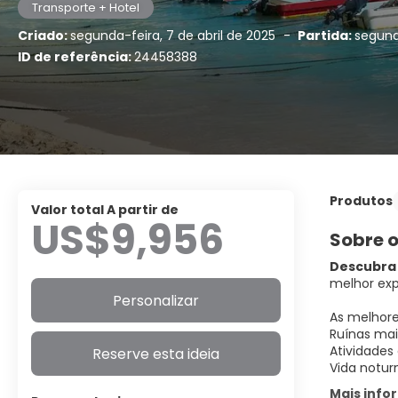
Transporte + Hotel
Criado:
segunda-feira, 7 de abril de 2025
-
Partida:
segund
ID de referência:
24458388
Produtos
Valor total A partir de
US$9,956
Sobre o
Descubra 
melhor exp
Personalizar
As melhore
Ruínas mai
Atividades
Reserve esta ideia
Vida notur
Mais inf