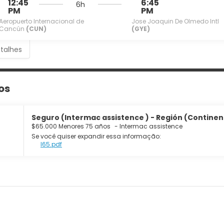
12:45
6:45
6h
PM
PM
Aeropuerto Internacional de
Jose Joaquin De Olmedo Intl
Cancún
(CUN)
(GYE)
etalhes
os
Seguro (Intermac assistence ) - Región (Continente
$65.000 Menores 75 años
-
Intermac assistence
Se você quiser expandir essa informação:
I65.pdf