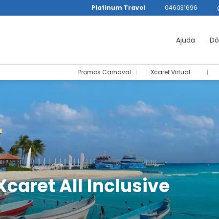
Platinum Travel
046031696
Ajuda
Dó
Promos Carnaval
Xcaret Virtual
Xcaret All Inclusive